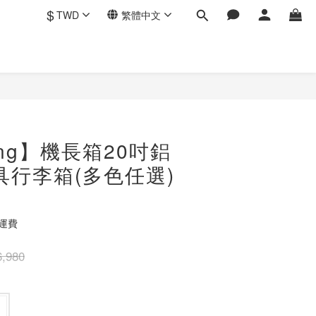
$
TWD
繁體中文
立即購買
ing】機長箱20吋鋁
具行李箱(多色任選)
免運費
,980