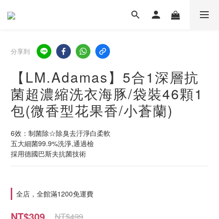
分享到
【LM.Adamas】5合1深層抗
菌超濃縮洗衣海豚/袋裝46顆1
包(微香型花果香/小蒼蘭)
6效：制菌除☆除臭去汙淨白柔軟
五大細菌99.9%洗淨,通過檢
採用德國巴斯夫抗菌技術
全店，全館滿1200免運費
NT$309
NT$499